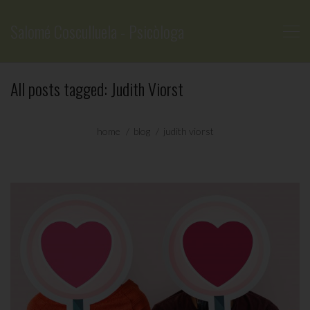
Salomé Cosculluela - Psicòloga
All posts tagged: Judith Viorst
home
blog
judith viorst