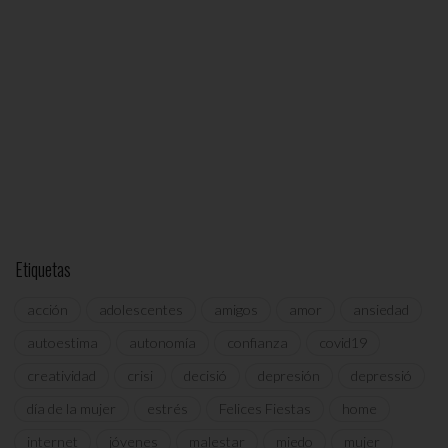
Etiquetas
acción
adolescentes
amigos
amor
ansiedad
autoestima
autonomía
confianza
covid19
creatividad
crisi
decisió
depresión
depressió
día de la mujer
estrés
Felices Fiestas
home
internet
jóvenes
malestar
miedo
mujer