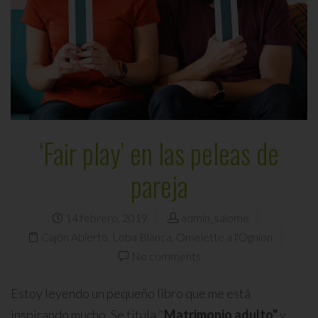
‘Fair play’ en las peleas de
pareja
14 febrero, 2019
admin_salome
Cajón Abierto
,
Loba Blanca
,
Omelette a l'Ognion
No comments
Estoy leyendo un pequeño libro que me está
inspirando mucho. Se titula "
Matrimonio adulto"
y